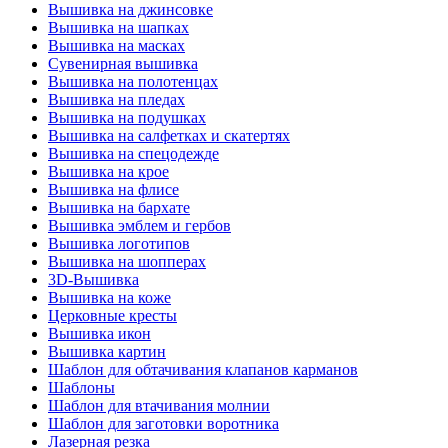
Вышивка на джинсовке
Вышивка на шапках
Вышивка на масках
Сувенирная вышивка
Вышивка на полотенцах
Вышивка на пледах
Вышивка на подушках
Вышивка на салфетках и скатертях
Вышивка на спецодежде
Вышивка на крое
Вышивка на флисе
Вышивка на бархате
Вышивка эмблем и гербов
Вышивка логотипов
Вышивка на шопперах
3D-Вышивка
Вышивка на коже
Церковные кресты
Вышивка икон
Вышивка картин
Шаблон для обтачивания клапанов карманов
Шаблоны
Шаблон для втачивания молнии
Шаблон для заготовки воротника
Лазерная резка