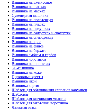
Вышивка на джинсовке
Вышивка на шапках
Вышивка на масках
Сувенирная вышивка
Вышивка на полотенцах
Вышивка на пледах
Вышивка на подушках
Вышивка на салфетках и скатертях
Вышивка на спецодежде
Вышивка на крое
Вышивка на флисе
Вышивка на бархате
Вышивка эмблем и гербов
Вышивка логотипов
Вышивка на шопперах
3D-Вышивка
Вышивка на коже
Церковные кресты
Вышивка икон
Вышивка картин
Шаблон для обтачивания клапанов карманов
Шаблоны
Шаблон для втачивания молнии
Шаблон для заготовки воротника
Лазерная резка